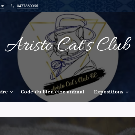
com
0477860066
Aristo Cat's Club
ire
Code du bien être animal
Expositions