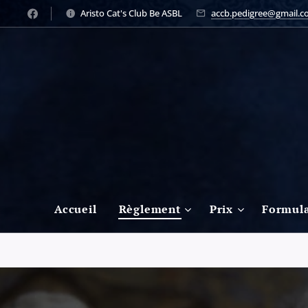
Aristo Cat's Club Be ASBL
accb.pedigree@gmail.
Accueil
Règlement
Prix
Formula