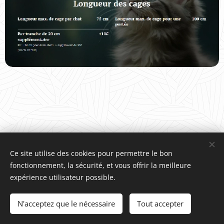
Ce site utilise des cookies pour permettre le bon
fonctionnement, la sécurité, et vous offrir la meilleure
expérience utilisateur possible.
Crée et dirigé par Budak Sara (secrétaire de l'ACCB)
Site créé en août 2024
Cookies
N'acceptez que le nécessaire
Tout accepter