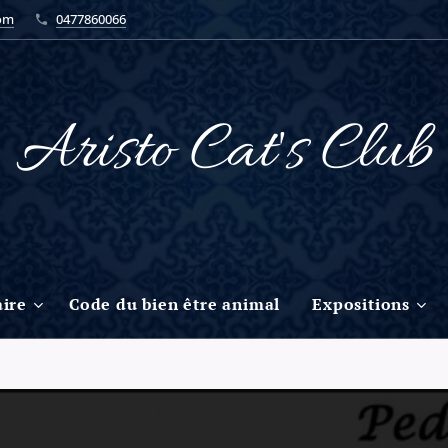
com
0477860066
Aristo Cat's Club
ire
Code du bien être animal
Expositions