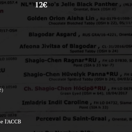
12€
é)
de l'ACCB