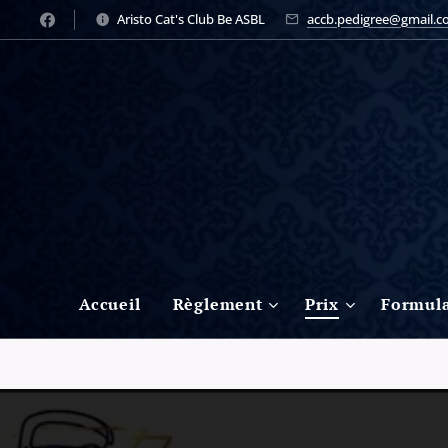
Aristo Cat's Club Be ASBL
accb.pedigree@gmail.
Accueil
Règlement
Prix
Formula