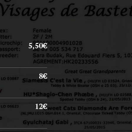
5,50€
8€
12€